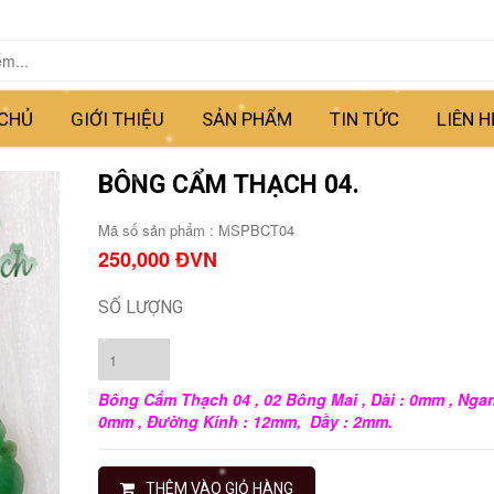
CHỦ
GIỚI THIỆU
SẢN PHẨM
TIN TỨC
LIÊN H
BÔNG CẨM THẠCH 04.
Mã số sản phẩm :
MSPBCT04
250,000 ĐVN
SỐ LƯỢNG
Bông Cẩm Thạch 04 , 02 Bông Mai
, Dài : 0mm , Nga
0mm , Đường Kính : 12mm, Dầy : 2mm.
THÊM VÀO GIỎ HÀNG