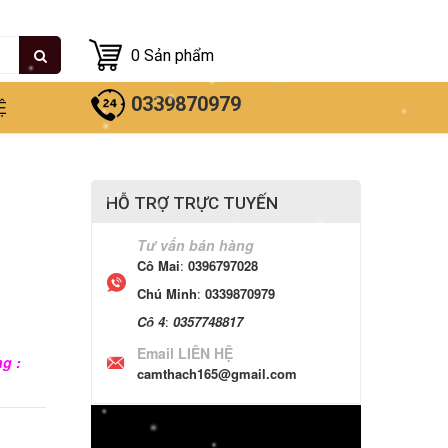
0
Sản phẩm
0339870979
Ệ
HỖ TRỢ TRỰC TUYẾN
Tư vấn bán hàng
Cô Mai
:
0396797028
Chú Minh
:
0339870979
Cô 4
:
0357748817
Email LIÊN HỆ
ng :
camthach165@gmail.com