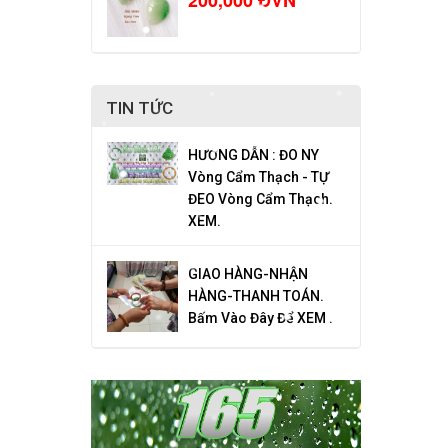
200,000 ĐVN
TIN TỨC
HƯỚNG DẪN : ĐO NY
Vòng Cẩm Thạch - TỰ
ĐEO Vòng Cẩm Thạch.
XEM.
GIAO HÀNG-NHẬN
HÀNG-THANH TOÁN.
Bấm Vào Đây Để XEM .