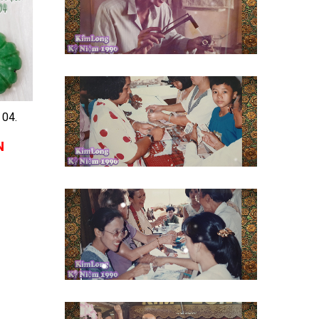
04.
N