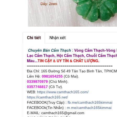
Chi tiết
Nhận xét
Chuyên Bán Cẩm Thạch
:
Vòng Cẩm Thạch-Vòng 
Lạc Cẩm Thạch, Hột Cẩm Thạch, Chuỗi Cẩm Thạch,
Màu...
TIN CẬY & UY TÍN & CHẤT LƯỢNG.
=========================================
Địa Chỉ: 165 Đường Số 49 Tân Tạo Bình Tân, TPHCM
Liên Hệ:
0981654255
(Cô Mai).
0339870979
(Chú Minh).
0357748817
(Cô Tư).
WEB:
https://www.camthach165.com/
https://camthach165.net/
FACEBOOK(Truy Cập) :
fb.me/camthach165kimmai
FACEBOOk(Tin Nhắn) :
m.me/camthach165kimmai
E-MAIL: camthach165@gmail.com