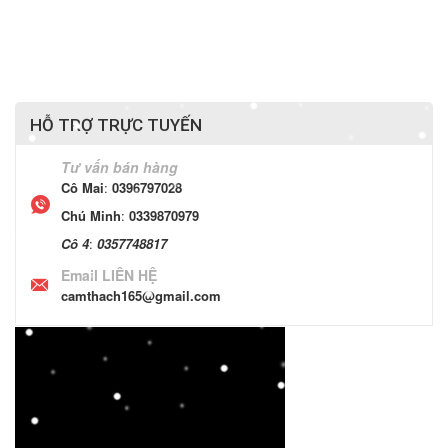
HỖ TRỢ TRỰC TUYẾN
Tư vấn bán hàng
Cô Mai
:
0396797028
Chú Minh
:
0339870979
Cô 4
:
0357748817
Email LIÊN HỆ
camthach165@gmail.com