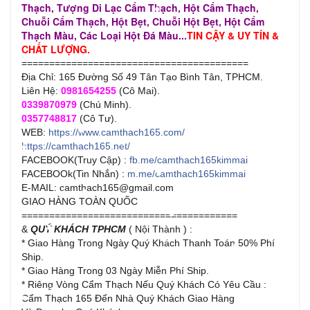
Thạch, Tượng Di Lạc Cẩm Thạch, Hột Cẩm Thạch,
Chuỗi Cẩm Thạch, Hột Bẹt, Chuỗi Hột Bẹt, Hột Cẩm
Thạch Màu, Các Loại Hột Đá Màu...
TIN CẬY & UY TÍN &
CHẤT LƯỢNG.
=========================================
Địa Chỉ: 165 Đường Số 49 Tân Tạo Bình Tân, TPHCM.
Liên Hệ:
0981654255
(Cô Mai).
0339870979
(Chú Minh).
0357748817
(Cô Tư).
WEB:
https://www.camthach165.com/
https://camthach165.net/
FACEBOOK(Truy Cập) :
fb.me/camthach165kimmai
FACEBOOk(Tin Nhắn) :
m.me/camthach165kimmai
E-MAIL: camthach165@gmail.com
GIAO HÀNG TOÀN QUỐC
=======================================
&
QUÝ KHÁCH TPHCM
( Nội Thành ) :
* Giao Hàng Trong Ngày Quý Khách Thanh Toán 50% Phí
Ship.
* Giao Hàng Trong 03 Ngày Miễn Phí Ship.
* Riêng Vòng Cẩm Thạch Nếu Quý Khách Có Yêu Cầu :
Cẩm Thạch 165 Đến Nhà Quý Khách Giao Hàng