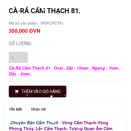
CÀ-RÁ CẨM THẠCH 81.
Mã số sản phẩm :
MSPCRCT81
350,000 ĐVN
SỐ LƯỢNG
Cà-Rá Cẩm Thạch 81 , Oval
, Dài : 15mm , Ngang : 7mm ,
Dầy : 3mm.
THÊM VÀO GIỎ HÀNG
Chi tiết
Nhận xét
Chuyên Bán Cẩm Thạch
:
Vòng Cẩm Thạch-Vòng
Phong Thủy, Lắc Cẩm Thạch, Tượng Quan Âm Cẩm