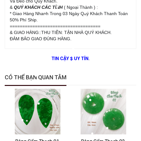
Và Đeo cho Quý Khách.
&
QUÝ KHÁCH CÁC TỈNH
( Ngoại Thành ) :
* Giao Hàng Nhanh Trong 03 Ngày Quý Khách Thanh Toán
50% Phí Ship.
====================================
& GIAO HÀNG::THU TIỀN: TẬN NHÀ QUÝ KHÁCH.
ĐẢM BẢO GIAO ĐÚNG HÀNG.
TIN CẬY $ UY TÍN
.
CÓ THỂ BẠN QUAN TÂM