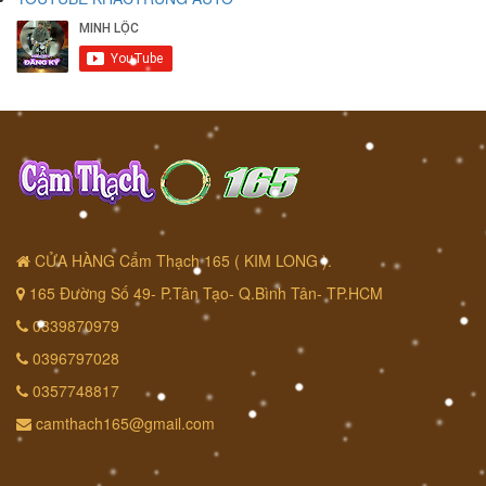
CỬA HÀNG Cẩm Thạch 165 ( KIM LONG ).
165 Đường Số 49- P.Tân Tạo- Q.Bình Tân- TP.HCM
0339870979
0396797028
0357748817
camthach165@gmail.com