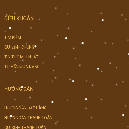
ĐIỀU KHOẢN
TÌM KIẾM
QUI ĐỊNH CHUNG
TIN TỨC MỚI NHẤT
TƯ VẤN MUA HÀNG
HƯỚNG DẪN
HƯỚNG DẪN ĐẶT HÀNG
HƯỚNG DẪN THANH TOÁN
QUI ĐỊNH THANH TOÁN