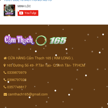
CỬA HÀNG Cẩm Thạch 165 ( KIM LONG ).
165 Đường Số 49- P.Tân Tạo- Q.Bình Tân- TP.HCM
0339870979
0396797028
0357748817
camthach165@gmail.com