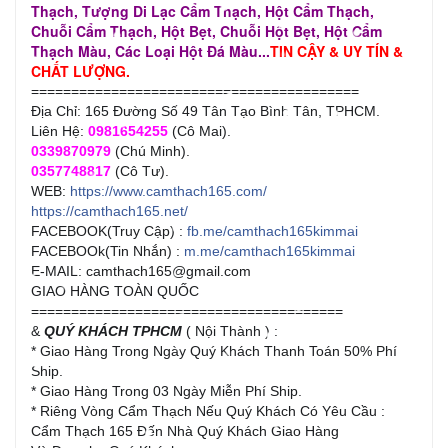
Thạch, Tượng Di Lạc Cẩm Thạch, Hột Cẩm Thạch,
Chuỗi Cẩm Thạch, Hột Bẹt, Chuỗi Hột Bẹt, Hột Cẩm
Thạch Màu, Các Loại Hột Đá Màu...
TIN CẬY & UY TÍN &
CHẤT LƯỢNG.
=========================================
Địa Chỉ: 165 Đường Số 49 Tân Tạo Bình Tân, TPHCM.
Liên Hệ:
0981654255
(Cô Mai).
0339870979
(Chú Minh).
0357748817
(Cô Tư).
WEB:
https://www.camthach165.com/
https://camthach165.net/
FACEBOOK(Truy Cập) :
fb.me/camthach165kimmai
FACEBOOk(Tin Nhắn) :
m.me/camthach165kimmai
E-MAIL: camthach165@gmail.com
GIAO HÀNG TOÀN QUỐC
=======================================
&
QUÝ KHÁCH TPHCM
( Nội Thành ) :
* Giao Hàng Trong Ngày Quý Khách Thanh Toán 50% Phí
Ship.
* Giao Hàng Trong 03 Ngày Miễn Phí Ship.
* Riêng Vòng Cẩm Thạch Nếu Quý Khách Có Yêu Cầu :
Cẩm Thạch 165 Đến Nhà Quý Khách Giao Hàng