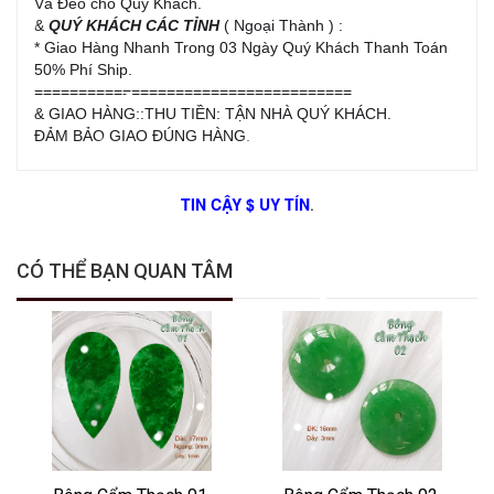
Và Đeo cho Quý Khách.
&
QUÝ KHÁCH CÁC TỈNH
( Ngoại Thành ) :
* Giao Hàng Nhanh Trong 03 Ngày Quý Khách Thanh Toán
50% Phí Ship.
====================================
& GIAO HÀNG::THU TIỀN: TẬN NHÀ QUÝ KHÁCH.
ĐẢM BẢO GIAO ĐÚNG HÀNG.
TIN CẬY $ UY TÍN
.
CÓ THỂ BẠN QUAN TÂM