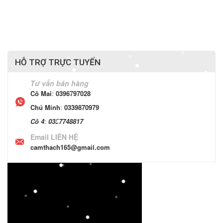
HỖ TRỢ TRỰC TUYẾN
Tư vấn bán hàng
Cô Mai
:
0396797028
Chú Minh
:
0339870979
Cô 4
:
0357748817
Email LIÊN HỆ
camthach165@gmail.com