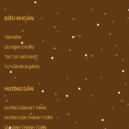
ĐIỀU KHOẢN
TÌM KIẾM
QUI ĐỊNH CHUNG
TIN TỨC MỚI NHẤT
TƯ VẤN MUA HÀNG
HƯỚNG DẪN
HƯỚNG DẪN ĐẶT HÀNG
HƯỚNG DẪN THANH TOÁN
QUI ĐỊNH THANH TOÁN