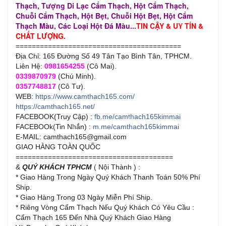
Thạch, Tượng Di Lạc Cẩm Thạch, Hột Cẩm Thạch,
Chuỗi Cẩm Thạch, Hột Bẹt, Chuỗi Hột Bẹt, Hột Cẩm
Thạch Màu, Các Loại Hột Đá Màu...
TIN CẬY & UY TÍN &
CHẤT LƯỢNG.
=========================================
Địa Chỉ: 165 Đường Số 49 Tân Tạo Bình Tân, TPHCM.
Liên Hệ:
0981654255
(Cô Mai).
0339870979
(Chú Minh).
0357748817
(Cô Tư).
WEB:
https://www.camthach165.com/
https://camthach165.net/
FACEBOOK(Truy Cập) :
fb.me/camthach165kimmai
FACEBOOk(Tin Nhắn) :
m.me/camthach165kimmai
E-MAIL: camthach165@gmail.com
GIAO HÀNG TOÀN QUỐC
=======================================
&
QUÝ KHÁCH TPHCM
( Nội Thành ) :
* Giao Hàng Trong Ngày Quý Khách Thanh Toán 50% Phí
Ship.
* Giao Hàng Trong 03 Ngày Miễn Phí Ship.
* Riêng Vòng Cẩm Thạch Nếu Quý Khách Có Yêu Cầu :
Cẩm Thạch 165 Đến Nhà Quý Khách Giao Hàng