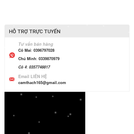
HỖ TRỢ TRỰC TUYẾN
Tư vấn bán hàng
Cô Mai
:
0396797028
Chú Minh
:
0339870979
Cô 4
:
0357748817
Email LIÊN HỆ
camthach165@gmail.com