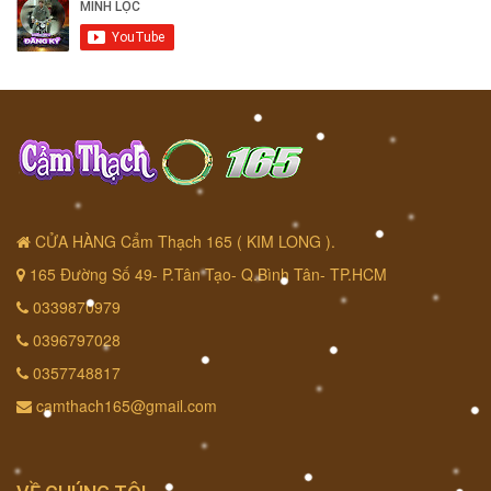
CỬA HÀNG Cẩm Thạch 165 ( KIM LONG ).
165 Đường Số 49- P.Tân Tạo- Q.Bình Tân- TP.HCM
0339870979
0396797028
0357748817
camthach165@gmail.com