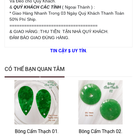
Và Đeo cho Quý Khách.
&
QUÝ KHÁCH CÁC TỈNH
( Ngoại Thành ) :
* Giao Hàng Nhanh Trong 03 Ngày Quý Khách Thanh Toán
50% Phí Ship.
====================================
& GIAO HÀNG::THU TIỀN: TẬN NHÀ QUÝ KHÁCH.
ĐẢM BẢO GIAO ĐÚNG HÀNG.
TIN CẬY $ UY TÍN
.
CÓ THỂ BẠN QUAN TÂM
Bông Cẩm Thạch 01.
Bông Cẩm Thạch 02.