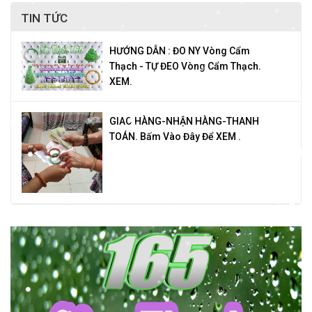
TIN TỨC
HƯỚNG DẪN : ĐO NY Vòng Cẩm
Thạch - TỰ ĐEO Vòng Cẩm Thạch.
XEM.
GIAO HÀNG-NHẬN HÀNG-THANH
TOÁN. Bấm Vào Đây Để XEM .