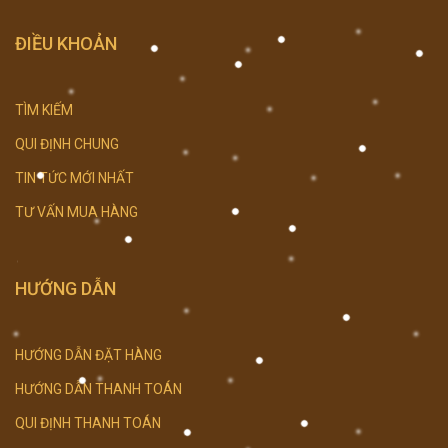
ĐIỀU KHOẢN
TÌM KIẾM
QUI ĐỊNH CHUNG
TIN TỨC MỚI NHẤT
TƯ VẤN MUA HÀNG
HƯỚNG DẪN
HƯỚNG DẪN ĐẶT HÀNG
HƯỚNG DẪN THANH TOÁN
QUI ĐỊNH THANH TOÁN