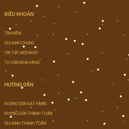
ĐIỀU KHOẢN
TÌM KIẾM
QUI ĐỊNH CHUNG
TIN TỨC MỚI NHẤT
TƯ VẤN MUA HÀNG
HƯỚNG DẪN
HƯỚNG DẪN ĐẶT HÀNG
HƯỚNG DẪN THANH TOÁN
QUI ĐỊNH THANH TOÁN