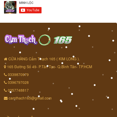
CỬA HÀNG Cẩm Thạch 165 ( KIM LONG ).
165 Đường Số 49- P.Tân Tạo- Q.Bình Tân- TP.HCM
0339870979
0396797028
0357748817
camthach165@gmail.com