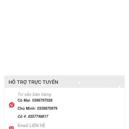
HỖ TRỢ TRỰC TUYẾN
Tư vấn bán hàng
Cô Mai
:
0396797028
Chú Minh
:
0339870979
Cô 4
:
0357748817
Email LIÊN HỆ