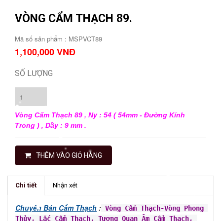
VÒNG CẨM THẠCH 89.
Mã số sản phẩm : MSPVCT89
1,100,000 VNĐ
SỐ LƯỢNG
Vòng Cẩm Thạch 89 , Ny : 54 ( 54mm - Đường Kính
Trong ) , Dầy : 9 mm .
THÊM VÀO GIỎ HÀNG
Chi tiết
Nhận xét
Chuyên Bán Cẩm Thạch
:
Vòng Cẩm Thạch
-Vòng Phong 
Thủy
, Lắc Cẩm Thạch, Tượng Quan Âm Cẩm Thạch, 