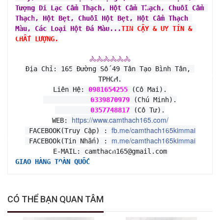
Tượng Di Lạc Cẩm Thạch, Hột Cẩm Thạch, Chuỗi Cẩm 
Thạch, Hột Bẹt, Chuỗi Hột Bẹt, Hột Cẩm Thạch 
Màu, Các Loại Hột Đá Màu...
TIN CẬY & UY TÍN & 
CHẤT LƯỢNG.
🚴🚴🚴🚴🚴🚴
Địa Chỉ: 165 Đường Số 49 Tân Tạo Bình Tân, 
TPHCM.
Liên Hệ: 
0981654255
 (Cô Mai).
0339870979
 (Chú Minh).
0357748817
 (Cô Tư).
https://www.camthach165.com/
WEB: 
fb.me/camthach165kimmai
 FACEBOOK(Truy Cập) : 
m.me/camthach165kimmai
 FACEBOOk(Tin Nhắn) : 
E-MAIL: camthach165@gmail.com
GIAO HÀNG TOÀN QUỐC
CÓ THỂ BẠN QUAN TÂM