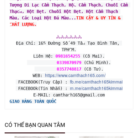
Tượng Di Lạc Cẩm Thạch, Hột Cẩm Thạch, Chuỗi Cẩm 
Thạch, Hột Bẹt, Chuỗi Hột Bẹt, Hột Cẩm Thạch 
Màu, Các Loại Hột Đá Màu...
TIN CẬY & UY TÍN & 
CHẤT LƯỢNG.
🚴🚴🚴🚴🚴🚴
Địa Chỉ: 165 Đường Số 49 Tân Tạo Bình Tân, 
TPHCM.
Liên Hệ: 
0981654255
 (Cô Mai).
0339870979
 (Chú Minh).
0357748817
 (Cô Tư).
https://www.camthach165.com/
WEB: 
fb.me/camthach165kimmai
 FACEBOOK(Truy Cập) : 
m.me/camthach165kimmai
 FACEBOOk(Tin Nhắn) : 
E-MAIL: camthach165@gmail.com
GIAO HÀNG TOÀN QUỐC
CÓ THỂ BẠN QUAN TÂM