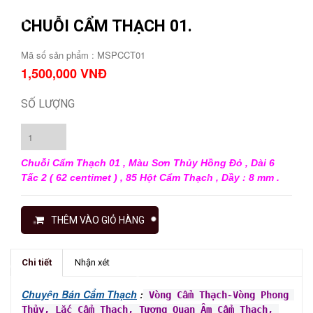
CHUỖI CẨM THẠCH 01.
Mã số sản phẩm : MSPCCT01
1,500,000 VNĐ
SỐ LƯỢNG
Chuỗi Cẩm Thạch 01 , Màu Sơn Thủy Hồng Đỏ , Dài 6
Tấc 2 ( 62 centimet ) , 85 Hột Cẩm Thạch , Dầy : 8 mm .
THÊM VÀO GIỎ HÀNG
Chi tiết
Nhận xét
Chuyên Bán Cẩm Thạch
:
Vòng Cẩm Thạch
-Vòng Phong 
Thủy
, Lắc Cẩm Thạch, Tượng Quan Âm Cẩm Thạch, 