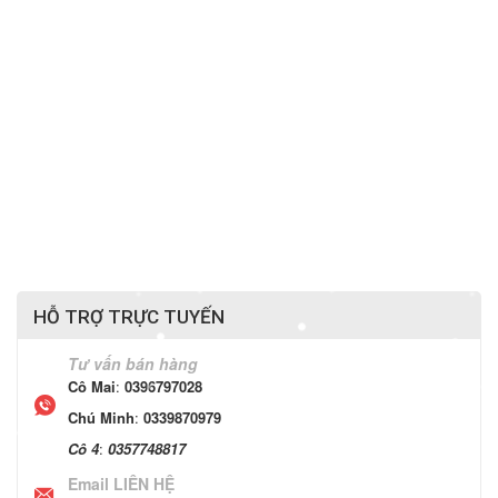
HỖ TRỢ TRỰC TUYẾN
Tư vấn bán hàng
Cô Mai
:
0396797028
Chú Minh
:
0339870979
Cô 4
:
0357748817
Email LIÊN HỆ