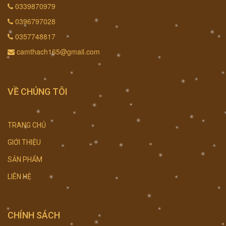
0339870979
0396797028
0357748817
camthach165@gmail.com
VỀ CHÚNG TÔI
TRANG CHỦ
GIỚI THIỆU
SẢN PHẨM
LIÊN HỆ
CHÍNH SÁCH