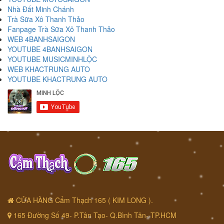
Nhà Đất Minh Chánh
Trà Sữa Xô Thanh Thảo
Fanpage Trà Sữa Xô Thanh Thảo
WEB 4BANHSAIGON
YOUTUBE 4BANHSAIGON
YOUTUBE MUSICMINHLỘC
WEB KHACTRUNG AUTO
YOUTUBE KHACTRUNG AUTO
CỬA HÀNG Cẩm Thạch 165 ( KIM LONG ).
165 Đường Số 49- P.Tân Tạo- Q.Bình Tân- TP.HCM