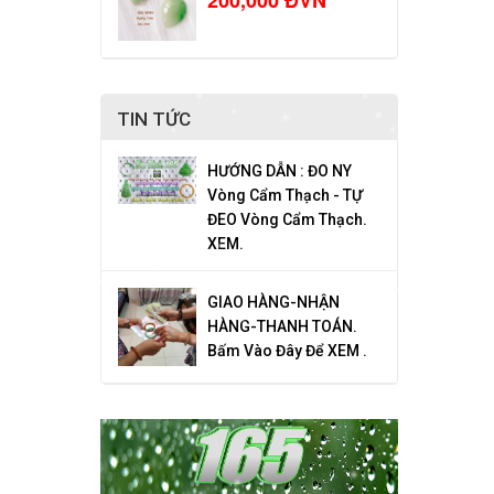
200,000 ĐVN
TIN TỨC
HƯỚNG DẪN : ĐO NY
Vòng Cẩm Thạch - TỰ
ĐEO Vòng Cẩm Thạch.
XEM.
GIAO HÀNG-NHẬN
HÀNG-THANH TOÁN.
Bấm Vào Đây Để XEM .