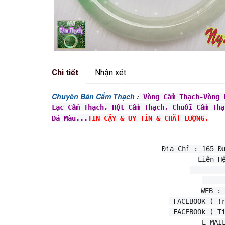
Chi tiết
Nhận xét
Chuyên Bán Cẩm Thạch
:
Vòng Cẩm Thạch
-Vòng 
Lạc Cẩm Thạch, Hột Cẩm Thạch, Chuỗi Cẩm Thạ
Đá Màu...
TIN CẬY & UY TÍN & CHẤT LƯỢNG.
Địa Chỉ : 165 Đ
Liên H
WEB : 
 FACEBOOK ( T
 FACEBOOk ( T
E-MAI