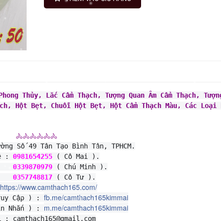
Phong Thủy
, Lắc Cẩm Thạch, Tượng Quan Âm Cẩm Thạch, Tượng
ch, Hột Bẹt, Chuỗi Hột Bẹt, Hột Cẩm Thạch Màu, Các Loại H
🚴🚴🚴🚴🚴🚴
ường Số 49 Tân Tạo Bình Tân, TPHCM.
ệ : 
0981654255
 ( Cô Mai ).
0339870979
 ( Chú Minh ).
0357748817
 ( Cô Tư ).
https://www.camthach165.com/
fb.me/camthach165kimmai
ruy Cập ) : 
m.me/camthach165kimmai
in Nhắn ) : 
L : camthach165@gmail.com