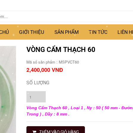
CHỦ
GIỚI THIỆU
SẢN PHẨM
TIN TỨC
LIÊN H
VÒNG CẨM THẠCH 60
Mã số sản phẩm : MSPVCT60
2,400,000 VNĐ
SỐ LƯỢNG
Vòng Cẩm Thạch 60 , Loại 1 , Ny : 50 ( 50 mm - Đườ
Trong ) , Dầy : 8 mm .
THÊM VÀO GIỎ HÀNG