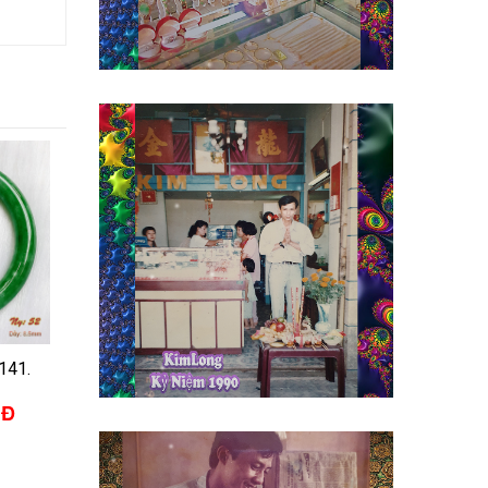
141.
NĐ