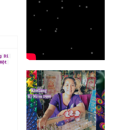
 Di 
ột 